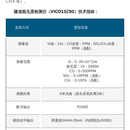
CH4 等）。
隧道能见度检测仪（VICO10/30）技术指标：
安装方式
壁挂安装
测量值
VI值：1/m；CO浓度：PPM；NO₂/CH₄浓度：
PPM（选配）
测量范围
VI：0--35×10⁻³1/m
能见度：10－3000m
CO：0--500PPM
NO₂：0-10PPM（选配）
CH₄：0-100%（选配）
测量距离
6米光路（探头安装距离3米）
数字输出
RS485
模拟信号输出
两通道0/4mA-20mA（内部阻抗≤500Ω）