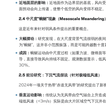
近地面层的影响：
近地面作为边界层的基底，风向受
面扰动会向上传递，使整个低空的风向变得不稳定。
2.4 中尺度“蜿蜒”现象（Mesoscale Meandering
这是近年来针对弱风条件提出的重要概念。
大幅摆动：
研究发现，在大尺度背景气流很弱的夜间
为“蜿蜒”。这并非小范围振荡，而是可能跨越数十度甚
成因：
蜿蜒运动由中尺度过程（如重力波、微锋面等
导，直接导致风向持续不固定。观测数据显示，低风速
30%。
2.5 前沿研究：下沉气流假说（针对极端低风速）
2024年一项关于热带“赤道无风带”的研究提出了新
垂直运动影响：
传统认为无风带由空气辐合上升造成
端低风速（<3m/s）实际是由大片区域空气下沉并