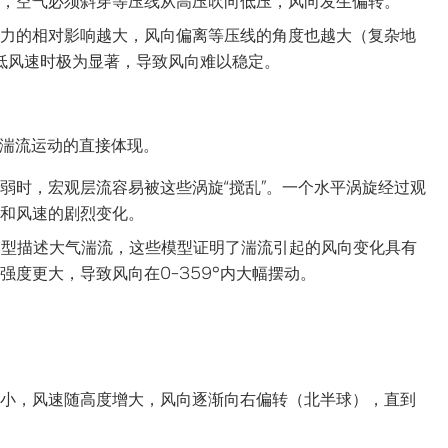
力的相对影响越大，风向偏离等压线的角度也越大（复杂地
在低风速时极为显著，导致风向难以稳定。
湍流运动的直接体现。
弱时，宏观层流容易被这些涡旋“搅乱”。一个水平涡旋经过观
和风速的剧烈变化。
rman模型描述大气湍流，这些模型证明了湍流引起的风向变化具有
度更大，导致风向在0–359°内大幅摆动。
小，风速随高度增大，风向逐渐向右偏转（北半球），直到