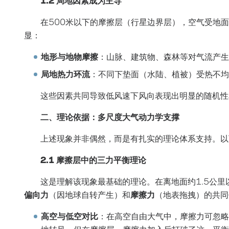
在500米以下的摩擦层（行星边界层），空气受地面
显：
地形与地物摩擦
：山脉、建筑物、森林等对气流产生
局地热力环流
：不同下垫面（水陆、植被）受热不均
这些因素共同导致低风速下风向表现出明显的随机性
二、理论依据：多尺度大气动力学支撑
上述现象并非偶然，而是有扎实的理论体系支持。以
2.1 摩擦层中的三力平衡理论
这是理解该现象最基础的理论。在离地面约1.5公
偏向力
（因地球自转产生）和
摩擦力
（地表拖拽）的共同
高空与低空对比
：在高空自由大气中，摩擦力可忽略
地转风。但在摩擦层，摩擦力加入后打破了这一平衡