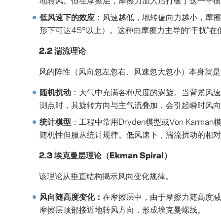
低风速下的效应
：风速越低，地转偏向力越小，摩擦
形下可达45°以上）。这种由摩擦力主导的“干扰”
2.2 湍流理论
风的阵性（风向忽左忽右、风速忽大忽小）本身就是
随机扰动
：大气中充满各种尺度的涡旋。当背景风速
测点时，其旋转方向与主气流叠加，会引起瞬时风向
统计模型
：工程中常用Dryden模型或Von Ka
随机性但服从统计规律。低风速下，湍流扰动的相对强
2.3 埃克曼层理论（Ekman Spiral）
该理论从垂直结构揭示风向变化规律。
风向随高度变化：
在摩擦层中，由于摩擦力随高度减
摩擦层顶部接近地转风方向，形成埃克曼螺线。