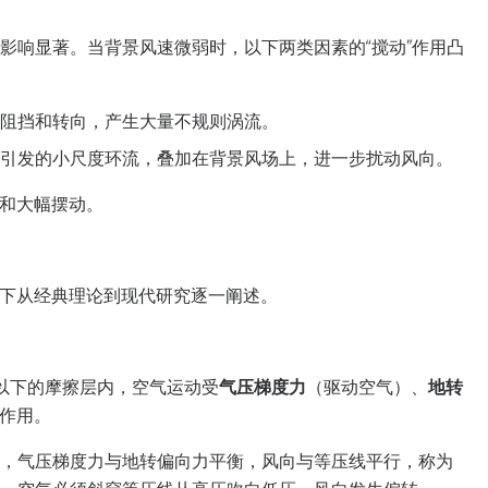
影响显著。当背景风速微弱时，以下两类因素的“搅动”作用凸
阻挡和转向，产生大量不规则涡流。
引发的小尺度环流，叠加在背景风场上，进一步扰动风向。
和大幅摆动。
下从经典理论到现代研究逐一阐述。
里以下的摩擦层内，空气运动受
气压梯度力
（驱动空气）、
地转
作用。
，气压梯度力与地转偏向力平衡，风向与等压线平行，称为
，空气必须斜穿等压线从高压吹向低压，风向发生偏转。