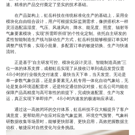
速、精准的产品交付奠定了坚实的技术基础。
在产品架构上，虹岳科技在传统标准化生产的基础上，采用全
模块化自由组合设计，用户可根据实际监测需求，像拼搭积木一样
灵活选配温湿度、气压、风速风向、降水、能见度、照度、辐射等
气象要素模块，实现“所需即所得”的个性化定制。依托自主研发的
柔性智能制造生产线与脉动生产方式，虹岳科技能够根据订单实时
调整产线节奏，实现小批量、多配置订单的敏捷切换、生产与快速
流转。
正是基于“自主研发可控、模块化设计灵活、智能制造高效”三
位一体的体系支撑，成都虹岳实现了从接收订单到成品发货仅需
48小时的行业领先交付速度，最快当天下单，当天发货。无论是
单一参数气象仪器，还是多要素无人机专用一体化自动气象站，无
论是复杂环境适配需求，还是特定通信协议对接，虹岳公司均能在
保障产品高精度与高可靠性的前提下，完成快速配置、生产与发
运，真正实现下单即排产、48小时内速发的极速响应承诺。
通过这一高效闭环的交付体系，虹岳科技不仅大幅提升了客户
满意度，更帮助用户在应对应急气象监测、环境空气预警、气象科
研数据收集等场景时，能够更快部署、更快启用，高效把握数据主
动权，敏捷应对自然变化与业务挑战。