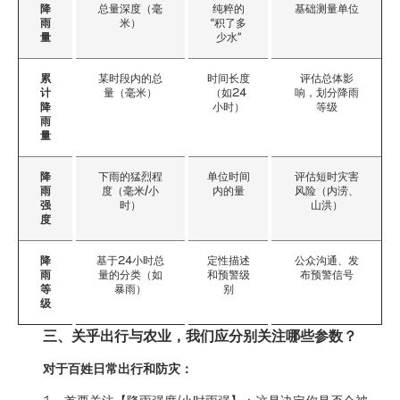
降
总量深度（毫
纯粹的
基础测量单位
雨
米）
“积了多
量
少水”
累
某时段内的总
时间长度
评估总体影
计
量（毫米）
（如24
响，划分降雨
降
小时）
等级
雨
量
降
下雨的猛烈程
单位时间
评估短时灾害
雨
度（毫米/小
内的量
风险（内涝、
强
时）
山洪）
度
降
基于24小时总
定性描述
公众沟通、发
雨
量的分类（如
和预警级
布预警信号
等
暴雨）
别
级
三、关乎出行与农业，我们应分别关注哪些参数？
对于百姓日常出行和防灾：
1、首要关注【降雨强度/小时雨强】：这是决定你是否会被