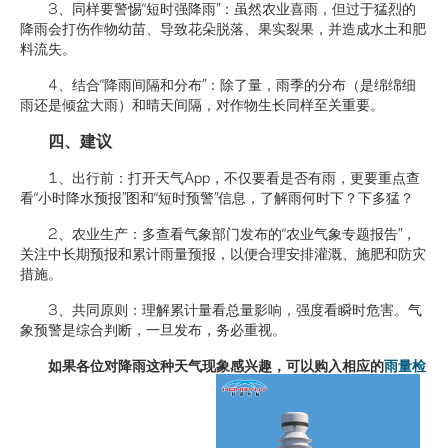
3、同样要警惕“短时强降雨”：虽然农业喜雨，但过于猛烈的
降雨会打伤作物幼苗、导致花朵脱落、果实裂果，并造成水土和肥
料流失。
4、结合“降雨间隔和分布”：除了量，雨季的分布（是绵绵细
雨还是倾盆大雨）和晴天间隔，对作物生长同样至关重要。
四、建议
1、出行前：打开天气App，不仅要看是否有雨，更要重点查
看“小时降水预报”图和“短时预警”信息，了解雨何时下？下多猛？
2、农业生产：多查看气象部门发布的“农业气象专题报告”，
关注中长期预报和累计雨量预报，以便合理安排灌溉、施肥和防灾
措施。
3、共同原则：理解累计量看总量影响，强度看瞬时危害。气
象预警是综合判断，一旦发布，务必重视。
如果各位对降雨这种天气现象感兴趣，可以购入相应的
雨量检