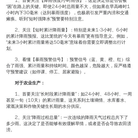
“困”在路上的关键。即使24小时总雨量不大，但如果在早高峰时1
小时内下30毫米（达到暴雨强度），也极易引发严重内涝和交通
瘫痪。听到“短时强降水”预警要特别注意。
2、关注【短时累计降雨量】：特别是未来1-3小时、6小时
的累计降雨预报。这比笼统的“今天有暴雨”更有指导意义。例如，
“未来3小时累计雨量将达50毫米”意味着你需要立即调整出行计
划。
3、看懂【暴雨预警信号】：预警信号（蓝、黄、橙、红）综
合了雨强、累计雨量和持续时间。颜色越深，危险越大，应严格遵
守预警建议（如停课、停工、居家避险）。
对于农业生产：
1、首要关注“长时段累计降雨量”：如24小时、48小时、一周
甚至一旬（10天）的累计雨量。这关系到土壤墒情、水库蓄水、
灌溉决策和作物关键生长期的水分供应。
2、关注“降雨过程总量”：一次连续的降雨天气过程总共下了
多少雨。这决定了是否能够有效缓解旱情，或者是否会导致农田渍
涝。