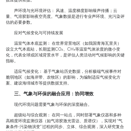
声环境与光环境评估： 风速、温度梯度影响噪声传播；云
量、气溶胶影响夜空亮度。气象数据是进行专业声环境、光污染评
估的必要参数。
应对气候变化与可持续发展
温室气体本底监测： 在世界背景地区（如我国青海瓦里关）
设立大气本底站，长期监测CO₂、CH₄等温室气体浓度的微小变
化，代表全球或区域背景水平，是评估人类活动对气候影响的关键
指标。
适应气候变化： 基于气象站历史数据，分析极端气候事件对
脆弱地区（如海岸带、农牧区）的影响，为编制适应气候变化方
案、建设海绵城市等提供数据支持。
三、气象与环保的融合应用：协同增效
现代环境问题需要气象与环保的深度融合。
超级站与综合观测： 在同一站点，同时部署气象仪器和多种
高精度环境监测仪器（如气溶胶激光雷达、质谱仪），实现对 “气
象条件-污染物演变” 过程的同步、立体、综合观测，深入研究复合