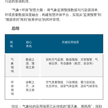
污染的形成机理。
“气象+环保”智慧大脑： 将气象监测预报数据与污染源清单、
环境质量数据深度融合，构建智慧环保平台，实现从“监测预警”到
“溯源管控”再到“效果评估”的闭环管理。
总结
领
核心
关键应用场景
域
角色
气
数据之
实时天气监测、数值预报、灾害预警、气
象
源、预
候记录、专业服务（航空、农业等）
领
报之基
域
环
诊断之
空气质量预报、污染溯源、重污染应急、
保
尺、决
生态评估、温室气体监测、适应气候变化
领
策之据
域
结论： 气象站的应用场景已从传统的“观天象、测风雨”，深刻