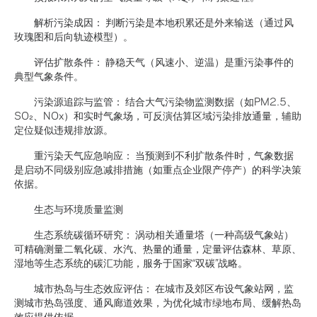
解析污染成因： 判断污染是本地积累还是外来输送（通过风
玫瑰图和后向轨迹模型）。
评估扩散条件： 静稳天气（风速小、逆温）是重污染事件的
典型气象条件。
污染源追踪与监管： 结合大气污染物监测数据（如PM2.5、
SO₂、NOx）和实时气象场，可反演估算区域污染排放通量，辅助
定位疑似违规排放源。
重污染天气应急响应： 当预测到不利扩散条件时，气象数据
是启动不同级别应急减排措施（如重点企业限产停产）的科学决策
依据。
生态与环境质量监测
生态系统碳循环研究： 涡动相关通量塔（一种高级气象站）
可精确测量二氧化碳、水汽、热量的通量，定量评估森林、草原、
湿地等生态系统的碳汇功能，服务于国家“双碳”战略。
城市热岛与生态效应评估： 在城市及郊区布设气象站网，监
测城市热岛强度、通风廊道效果，为优化城市绿地布局、缓解热岛
效应提供依据。