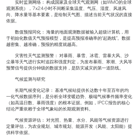
实时监测网络： 构成国家及全球天气观测网（如WMO的全球
观测系统），7x24小时不间断采集温度、气压、湿度、风速风
向、降水量等基本要素，是绘制天气图、描述当前天气状况的直接
依据。
数值预报同化： 海量的地面观测数据被输入超级计算机，用
于初始化数值天气预报模型，是提高预报准确率的“起跑线”。数据
越密集、越准确，预报的精度就越高。
灾害性天气监测预警： 对暴雨、暴雪、冰雹、雷暴大风、沙
尘暴等天气进行实时追踪和强度判定，为发布暴雨、寒潮、大风等
预警信号提供分钟级的数据支持，是防灾减灾的第一道防线。
气候监测与研究
长期气候变化记录： 基准气候站提供长达数十年至百年的均
一化气候数据序列，是分析全球变暖趋势、极端气候事件频率变化
（如高温日数、暴雨强度）的根本证据。例如，IPCC报告的核心
结论严重依赖于全球气象站的长期观测资料。
气候资源评估： 对光照、热量、水分、风能等气候资源进行
定量评估，为农业规划、城市规划、能源开发（风能、太阳能）提
供科学依据。