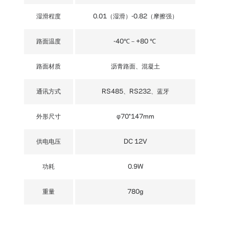
湿滑程度
0.01（湿滑）-0.82（摩擦强）
路面温度
-40℃－+80 ℃
路面材质
沥青路面、混凝土
通讯方式
RS485、RS232、蓝牙
外形尺寸
φ70*147mm
供电电压
DC 12V
功耗
0.9W
重量
780g