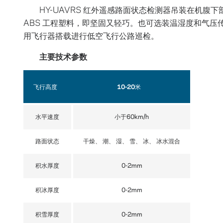
HY-UAVRS 红外遥感路面状态检测器吊装在机
ABS 工程塑料，即坚固又轻巧。也可选装温湿度和气压
用飞行器搭载进行低空飞行公路巡检。
主要技术参数
飞行高度
10-20米
水平速度
小于60km/h
路面状态
干燥、 潮、 湿、 雪、 冰、 冰水混合
积水厚度
0-2mm
积冰厚度
0-2mm
积雪厚度
0-2mm