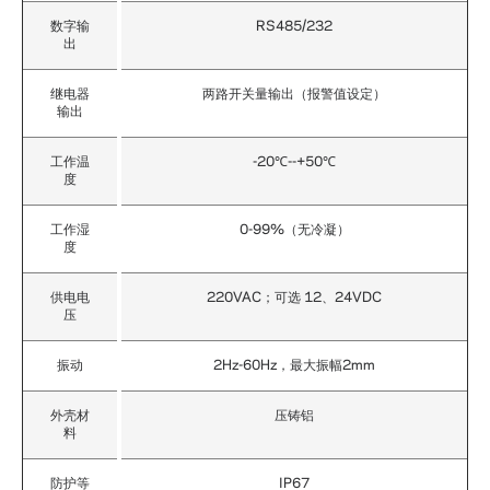
数字输
RS485/232
出
继电器
两路开关量输出（报警值设定）
输出
工作温
-20℃--+50℃
度
工作湿
0-99%（无冷凝）
度
供电电
220VAC；可选 12、24VDC
压
振动
2Hz-60Hz，最大振幅2mm
外壳材
压铸铝
料
防护等
IP67