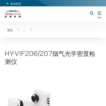
返回首页
Header Logo
切换搜索
菜单
首页
…
HY-VIF206/207烟气光学密度检
测仪