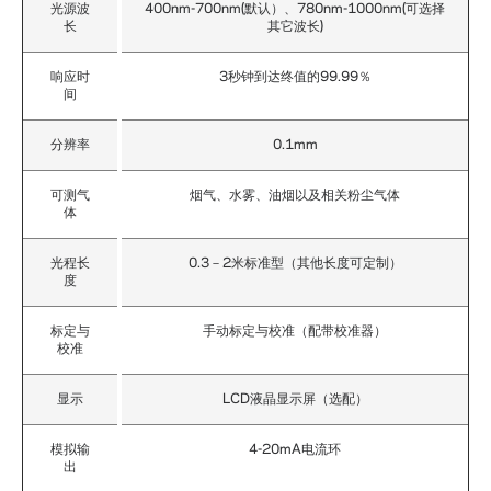
光源波
400nm-700nm(默认）、780nm-1000nm(可选择
长
其它波长)
响应时
3秒钟到达终值的99.99％
间
分辨率
0.1mm
可测气
烟气、水雾、油烟以及相关粉尘气体
体
光程长
0.3－2米标准型（其他长度可定制）
度
标定与
手动标定与校准（配带校准器）
校准
显示
LCD液晶显示屏（选配）
模拟输
4-20mA电流环
出