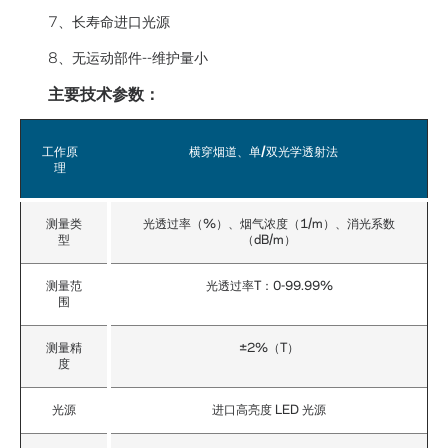
7、长寿命进口光源
8、无运动部件--维护量小
主要技术参数：
工作原
横穿烟道、单/双光学透射法
理
测量类
光透过率（%）、烟气浓度（1/m）、消光系数
型
（dB/m）
测量范
光透过率T：0-99.99%
围
测量精
±2%（T）
度
光源
进口高亮度 LED 光源