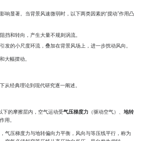
影响显著。当背景风速微弱时，以下两类因素的“搅动”作用凸
阻挡和转向，产生大量不规则涡流。
引发的小尺度环流，叠加在背景风场上，进一步扰动风向。
和大幅摆动。
下从经典理论到现代研究逐一阐述。
里以下的摩擦层内，空气运动受
气压梯度力
（驱动空气）、
地转
作用。
，气压梯度力与地转偏向力平衡，风向与等压线平行，称为
，空气必须斜穿等压线从高压吹向低压，风向发生偏转。