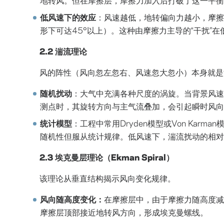
低风速下的效应
：风速越低，地转偏向力越小，摩擦
形下可达45°以上）。这种由摩擦力主导的“干扰”
2.2 湍流理论
风的阵性（风向忽左忽右、风速忽大忽小）本身就是
随机扰动
：大气中充满各种尺度的涡旋。当背景风速
测点时，其旋转方向与主气流叠加，会引起瞬时风向
统计模型
：工程中常用Dryden模型或Von Ka
随机性但服从统计规律。低风速下，湍流扰动的相对强
2.3 埃克曼层理论（Ekman Spiral）
该理论从垂直结构揭示风向变化规律。
风向随高度变化：
在摩擦层中，由于摩擦力随高度减
摩擦层顶部接近地转风方向，形成埃克曼螺线。