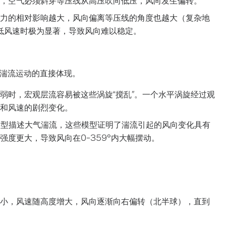
力的相对影响越大，风向偏离等压线的角度也越大（复杂地
在低风速时极为显著，导致风向难以稳定。
湍流运动的直接体现。
弱时，宏观层流容易被这些涡旋“搅乱”。一个水平涡旋经过观
和风速的剧烈变化。
rman模型描述大气湍流，这些模型证明了湍流引起的风向变化具有
度更大，导致风向在0–359°内大幅摆动。
小，风速随高度增大，风向逐渐向右偏转（北半球），直到