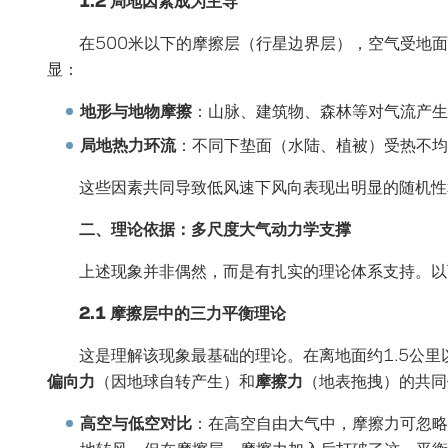
在500米以下的摩擦层（行星边界层），空气受地面
显：
地形与地物摩擦
：山脉、建筑物、森林等对气流产生
局地热力环流
：不同下垫面（水陆、植被）受热不均
这些因素共同导致低风速下风向表现出明显的随机性
二、理论依据：多尺度大气动力学支撑
上述现象并非偶然，而是有扎实的理论体系支持。以
2.1 摩擦层中的三力平衡理论
这是理解该现象最基础的理论。在离地面约1.5公
偏向力
（因地球自转产生）和
摩擦力
（地表拖拽）的共同
高空与低空对比
：在高空自由大气中，摩擦力可忽略
地转风。但在摩擦层，摩擦力加入后打破了这一平衡