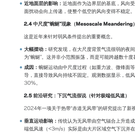
近地面层的影响：
近地面作为边界层的基底，风向受
面扰动会向上传递，使整个低空的风向变得不稳定。
2.4 中尺度“蜿蜒”现象（Mesoscale Meandering
这是近年来针对弱风条件提出的重要概念。
大幅摆动：
研究发现，在大尺度背景气流很弱的夜间
为“蜿蜒”。这并非小范围振荡，而是可能跨越数十度甚
成因：
蜿蜒运动由中尺度过程（如重力波、微锋面等
导，直接导致风向持续不固定。观测数据显示，低风速
30%。
2.5 前沿研究：下沉气流假说（针对极端低风速）
2024年一项关于热带“赤道无风带”的研究提出了新
垂直运动影响：
传统认为无风带由空气辐合上升造成
端低风速（<3m/s）实际是由大片区域空气下沉并